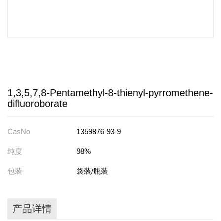
1,3,5,7,8-Pentamethyl-8-thienyl-pyrromethene-
difluoroborate
CasNo
1359876-93-9
纯度
98%
包装
袋装/瓶装
产品详情