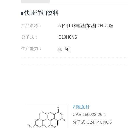
快速详细资料
产品名称：
5-[4-(1-咪唑基)苯基]-2H-四唑
分子式：
C10H8N6
生产能力：
g、kg
四氯苝酐
CAS:156028-26-1
分子式:C24H4Cl4O6