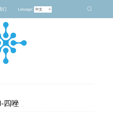

我们
Lanuage:

2H-四唑