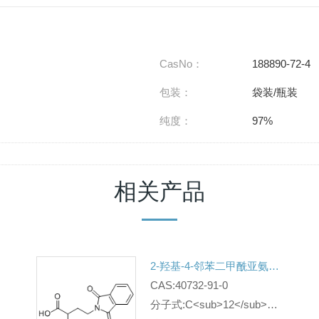
CasNo：
188890-72-4
包装：
袋装/瓶装
纯度：
97%
相关产品
2-羟基-4-邻苯二甲酰亚氨基丁酸
CAS:40732-91-0
分子式:C<sub>12</sub>H<sub>11</sub>NO<sub>5</sub>