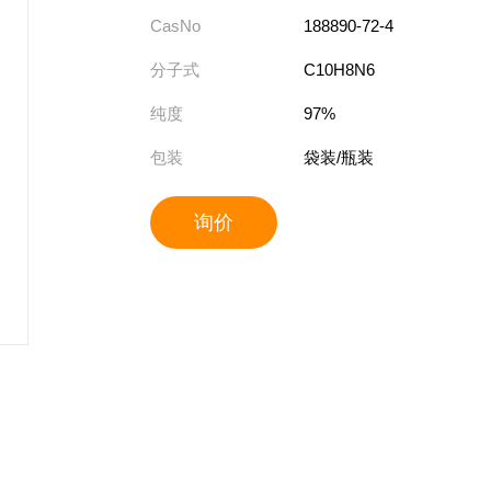
CasNo
188890-72-4
分子式
C10H8N6
纯度
97%
包装
袋装/瓶装
询价